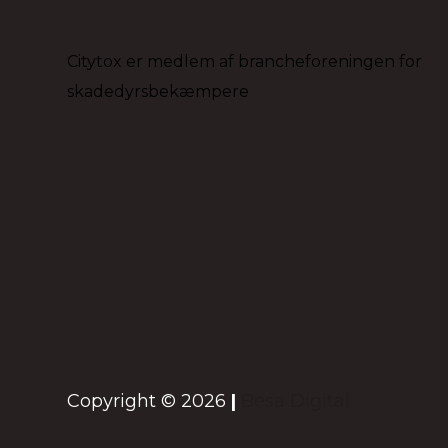
Citytox er medlem af brancheforeningen for
skadedyrsbekæmpere
Copyright © 2026
|
Besa Digital