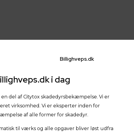
Billighveps.dk
llighveps.dk i dag
r en del af Citytox skadedyrsbekæmpelse. Vi er
eret virksomhed. Vi er eksperter inden for
æmpelse af alle former for skadedyr.
ematisk til værks og alle opgaver bliver løst udfra