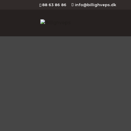
88 63 86 86
info@billighveps.dk