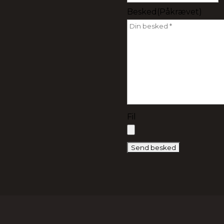
Besked
(Påkrævet)
Fil