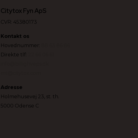
Citytox Fyn ApS
CVR: 45380173
Kontakt os
Hovednummer:
88 63 86 86
Direkte tlf:
22 66 06 61
info@billighveps.dk
mt@citytox.com
Adresse
Holmehusevej 23, st. th.
5000 Odense C