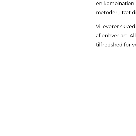
en kombination 
metoder, i tæt 
Vi leverer skræ
af enhver art. Al
tilfredshed for 