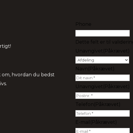
Phone
Dette felt er til valider
tigt!
Unavngivet
(Påkrævet)
Navn
(Påkrævet)
snak om, hvordan du bedst
vs.
Unavngivet
(Påkrævet)
Telefon
(Påkrævet)
E-mail
(Påkrævet)