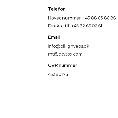
Telefon
Hovednummer:
+45 88 63 86 86
Direkte tlf:
+45 22 66 06 61
Email
info@billighveps.dk
mt@citytox.com
CVR nummer
45380173