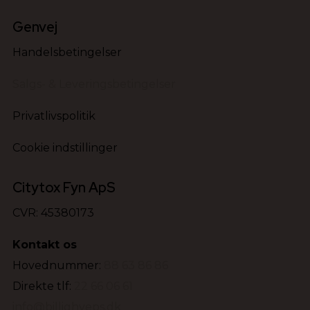
Genvej
Handelsbetingelser
Salgs- & Leveringsbetingelser
Privatlivspolitik
Cookie indstillinger
Citytox Fyn ApS
CVR: 45380173
Kontakt os
Hovednummer:
88 63 86 86
Direkte tlf:
22 66 06 61
info@billighveps.dk